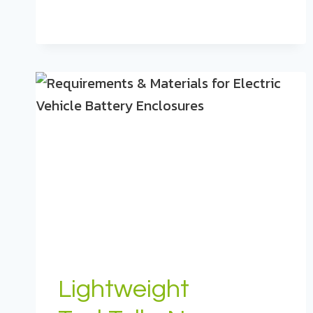
„SCALING
COMPOSITE
BATTERY
CASINGS“
Lightweight