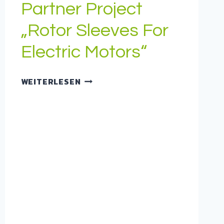
Partner Project
„Rotor Sleeves For
Electric Motors“
WEBINAR
WEITERLESEN
ON
JOINT
PARTNER
PROJECT
„ROTOR
SLEEVES
FOR
ELECTRIC
MOTORS“