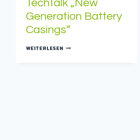
TechTalk „New
Generation Battery
Casings“
LIGHTWEIGHT
WEITERLESEN
TECHTALK
„NEW
GENERATION
BATTERY
CASINGS“