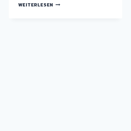
LIGHTWEIGHT
WEITERLESEN
TECHTALK
„THERMAL
PROPAGATION
&
FIRE
PROTECTION
IN
EV
BATTERY
CASING“