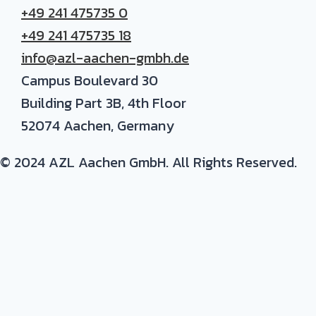
+49 241 475735 0
+49 241 475735 18
info@azl-aachen-gmbh.de
Campus Boulevard 30
Building Part 3B, 4th Floor
52074 Aachen, Germany
© 2024 AZL Aachen GmbH. All Rights Reserved.
Expertise/ background in:
Production and development of composite parts
Materials
: thermoset and thermoplastic resins, c
Process
: prepreg, autoclave, resin infusion, RTM, m