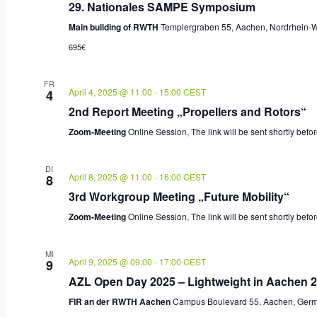
29. Nationales SAMPE Symposium
Main building of RWTH
Templergraben 55, Aachen, Nordrhein-W
695€
FR
April 4, 2025 @ 11:00
-
15:00
CEST
4
2nd Report Meeting „Propellers and Rotors“
Zoom-Meeting
Online Session, The link will be sent shortly befo
DI
April 8, 2025 @ 11:00
-
16:00
CEST
8
3rd Workgroup Meeting „Future Mobility“
Zoom-Meeting
Online Session, The link will be sent shortly befo
MI
April 9, 2025 @ 09:00
-
17:00
CEST
9
AZL Open Day 2025 – Lightweight in Aachen 
FIR an der RWTH Aachen
Campus Boulevard 55, Aachen, Ger