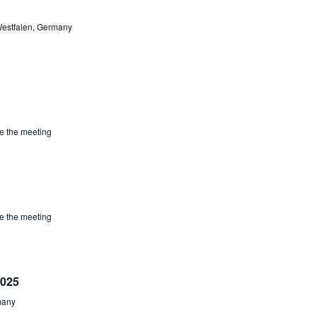
estfalen, Germany
re the meeting
re the meeting
2025
many