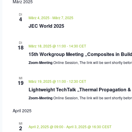
März 2025
DI
März 4, 2025
-
März 7, 2025
4
JEC World 2025
DI
März 18, 2025 @ 11:00
-
14:30
CET
18
15th Workgroup Meeting „Composites in Buildi
Zoom-Meeting
Online Session, The link will be sent shortly befo
MI
März 19, 2025 @ 11:00
-
12:30
CET
19
Lightweight TechTalk „Thermal Propagation & 
Zoom-Meeting
Online Session, The link will be sent shortly befo
April 2025
MI
April 2, 2025 @ 09:00
-
April 3, 2025 @ 16:30
CEST
2