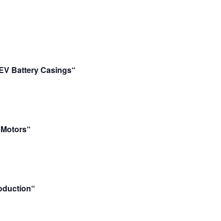
BEV Battery Casings“
c Motors“
oduction“