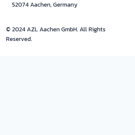
52074 Aachen, Germany
© 2024 AZL Aachen GmbH. All Rights
Reserved.
Expertise/ background in:
Production and development of composite
parts
Materials
: thermoset and thermoplastic
resins, continuous fiber composites, metals
and plastic-metal hybrids
Process
: prepreg, autoclave, resin infusion,