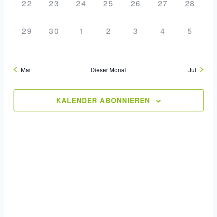
0
0
0
0
0
0
0
22
23
24
25
26
27
28
Veranstaltungen,
Veranstaltungen,
Veranstaltungen,
Veranstaltungen,
Veranstaltungen,
Veranstaltung
Veranst
0
0
0
0
0
0
0
29
30
1
2
3
4
5
Veranstaltungen,
Veranstaltungen,
Veranstaltungen,
Veranstaltungen,
Veranstaltungen,
Veranstaltung
Verans
Mai
Dieser Monat
Jul
KALENDER ABONNIEREN