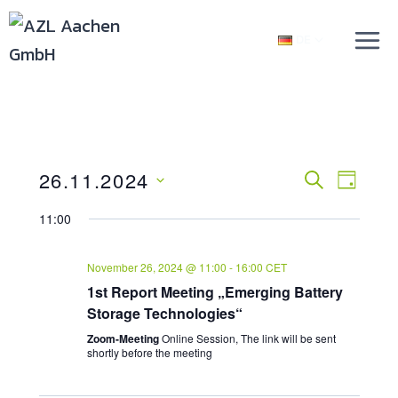
DE
26.11.2024
Verans
SUCHE
Vera
TAG
Datum
Ansic
Suche
11:00
wählen.
Navi
Und
November 26, 2024 @ 11:00
-
16:00
CET
1st Report Meeting „Emerging Battery
Ansich
Storage Technologies“
Naviga
Zoom-Meeting
Online Session, The link will be sent
shortly before the meeting