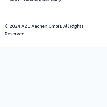
© 2024 AZL Aachen GmbH. All Rights
Reserved.
Expertise/ background in:
Production and development of composite
parts
Materials
: thermoset and thermoplastic
resins, continuous fiber composites, metals
and plastic-metal hybrids