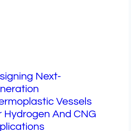
signing Next-
neration
ermoplastic Vessels
r Hydrogen And CNG
plications